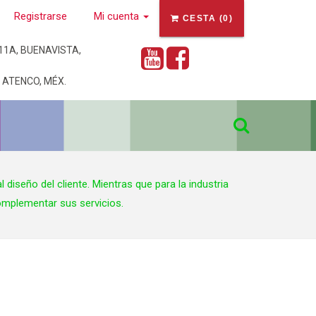
Registrarse
Mi cuenta
CESTA
(
0
)
1A, BUENAVISTA,
ATENCO, MÉX.