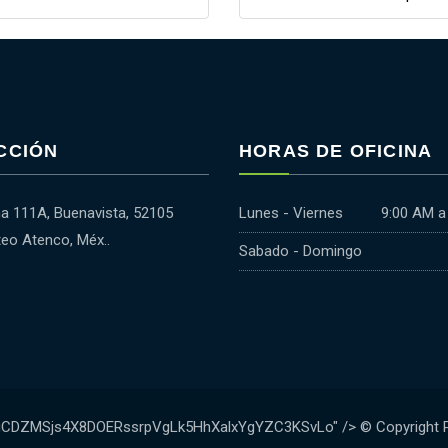
CCIÓN
HORAS DE OFICINA
 111A, Buenavista, 52105
Lunes - Viernes
9:00 AM a
eo Atenco, Méx..
Sabado - Domingo
SgCDZMSjs4X8DOERssrpVgLk5HhXalxYgYZC3KSvLo" /> © Copyright Pla