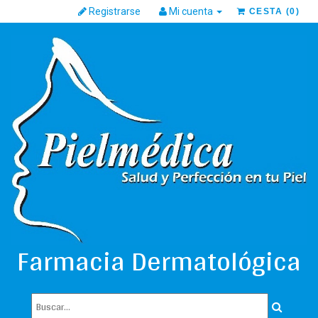
Registrarse
Mi cuenta
CESTA
(
0
)
Farmacia Dermatológica