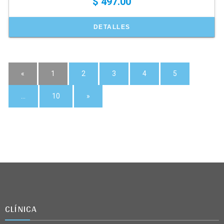
$ 497.00
DETALLES
«
1
2
3
4
5
…
10
»
CLÍNICA