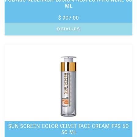
ML
$ 907.00
DETALLES
SUN SCREEN COLOR VELVET FACE CREAM FPS 50
50 ML