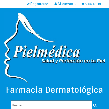
Registrarse
Mi cuenta
CESTA
(
0
)
Farmacia Dermatológica