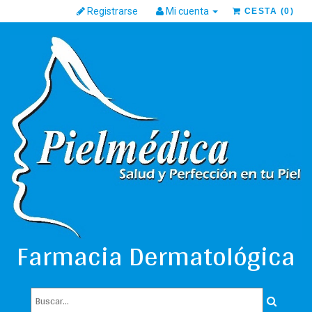
Registrarse
Mi cuenta
CESTA
(
0
)
Farmacia Dermatológica