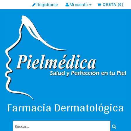
Registrarse
Mi cuenta
CESTA
(
0
)
Farmacia Dermatológica