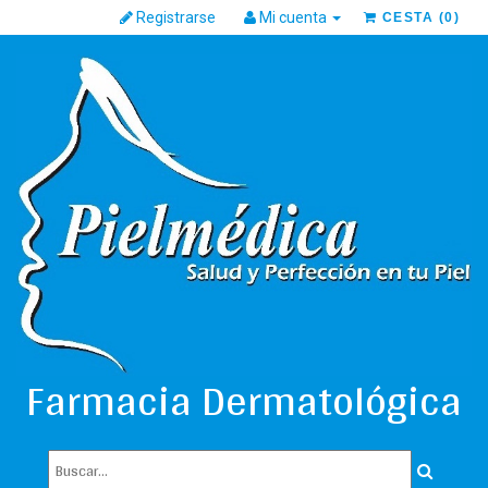
Registrarse
Mi cuenta
CESTA
(
0
)
Farmacia Dermatológica