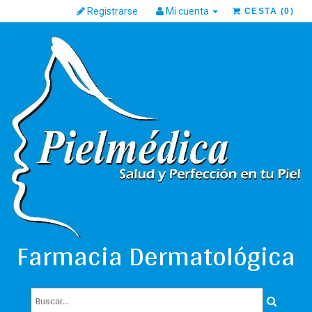
Registrarse
Mi cuenta
CESTA
(
0
)
Farmacia Dermatológica