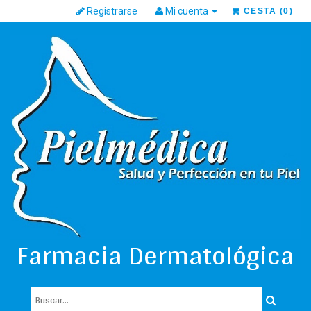
Registrarse
Mi cuenta
CESTA
(
0
)
Farmacia Dermatológica