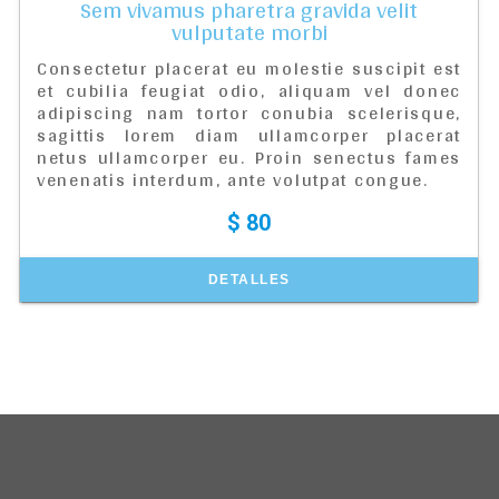
Sem vivamus pharetra gravida velit
vulputate morbi
Consectetur placerat eu molestie suscipit est
et cubilia feugiat odio, aliquam vel donec
adipiscing nam tortor conubia scelerisque,
sagittis lorem diam ullamcorper placerat
netus ullamcorper eu. Proin senectus fames
venenatis interdum, ante volutpat congue.
$ 80
DETALLES